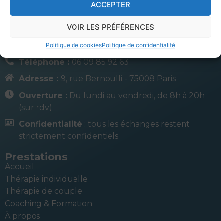
ACCEPTER
VOIR LES PRÉFÉRENCES
Politique de cookies
Politique de confidentialité
Contact
Téléphone :
06 09 85 92 63
Adresse :
9, rue Bernoulli - 75008 Paris
Ouverture :
Du lundi au vendredi, de 8h à 20h
(sur rdv)
Confidentialité
: tous les échanges restent
strictement confidentiels
Prestations
Accueil
Thérapie individuelle
Thérapie de couple
Coaching & Formation
À propos