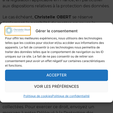
aux dispositions relatives à la protection des données.
Le cas échéant,
Christelle OBERT
se réserve
également la possibilité de mettre en cause la
responsabilité civile et/ou pénale de l’utilisateur,
Gérer le consentement
notamment en cas de message à caractère raciste,
Pour offrir les meilleures expériences, nous utilisons des technologies
injurieux, diffamant, ou pornographique, quel que
telles que les cookies pour stocker et/ou accéder aux informations des
soit le support utilisé (texte, photographie …).
appareils. Le fait de consentir à ces technologies nous permettra de
traiter des données telles que le comportement de navigation ou les ID
uniques sur ce site. Le fait de ne pas consentir ou de retirer son
CNIL et gestion des données
consentement peut avoir un effet négatif sur certaines caractéristiques
personnelles.
et fonctions.
ACCEPTER
Conformément aux dispositions de
la loi 78-17 du 6
janvier 1978 modifiée
, l’utilisateur du
VOIR LES PRÉFÉRENCES
site
https://www.gestalt-therapie-
christelleobert.fr
dispose d’un droit d’accès, de
Politique de cookies
Politique de confidentialité
modification et de suppression des informations
collectées. Pour exercer ce droit, envoyez un
message à notre Délégué à la Protection des